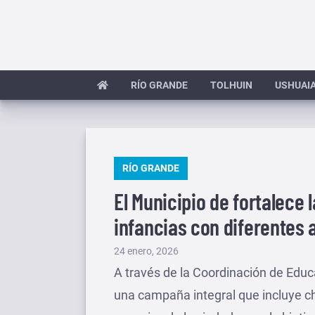
Saltar
al
contenido
RÍO GRANDE
TOLHUIN
USHUAI
PUBLICADO
RÍO GRANDE
EN
El Municipio de fortalece 
infancias con diferentes 
Publicado
24 enero, 2026
el
A través de la Coordinación de Educa
una campaña integral que incluye cha