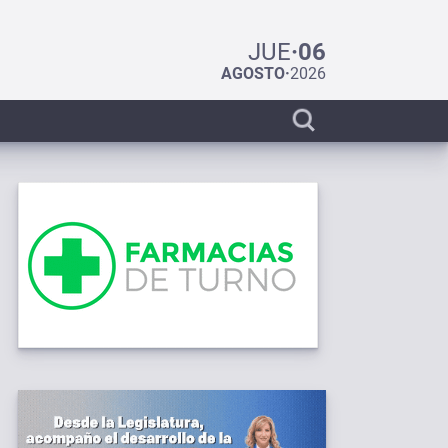
JUE
·
06
AGOSTO
·
2026
Display
search
bar