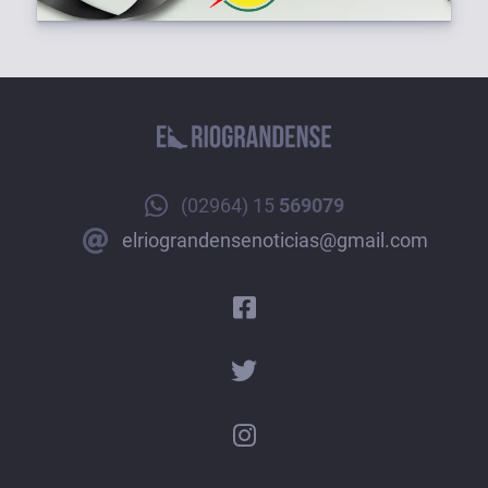
(02964) 15
569079
elriograndensenoticias@gmail.com