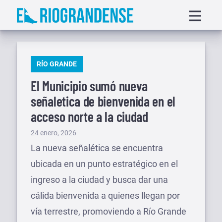
Saltar
Displa
al
menu
contenido
PUBLICADO
RÍO GRANDE
EN
El Municipio sumó nueva
señaletica de bienvenida en el
acceso norte a la ciudad
Publicado
24 enero, 2026
el
La nueva señalética se encuentra
ubicada en un punto estratégico en el
ingreso a la ciudad y busca dar una
cálida bienvenida a quienes llegan por
vía terrestre, promoviendo a Río Grande