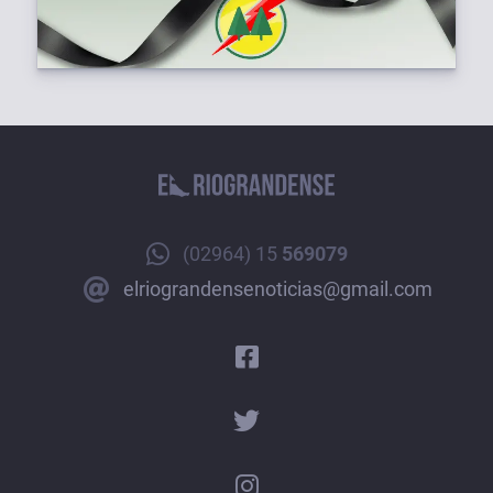
(02964) 15
569079
elriograndensenoticias@gmail.com