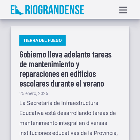
Saltar
Displa
al
menu
contenido
PUBLICADO
TIERRA DEL FUEGO
EN
Gobierno lleva adelante tareas
de mantenimiento y
reparaciones en edificios
escolares durante el verano
Publicado
25 enero, 2026
el
La Secretaría de Infraestructura
Educativa está desarrollando tareas de
mantenimiento integral en diversas
instituciones educativas de la Provincia,