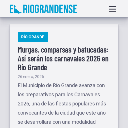
Saltar
Displa
al
menu
contenido
PUBLICADO
RÍO GRANDE
EN
Murgas, comparsas y batucadas:
Así serán los carnavales 2026 en
Río Grande
Publicado
26 enero, 2026
el
El Municipio de Río Grande avanza con
los preparativos para los Carnavales
2026, una de las fiestas populares más
convocantes de la ciudad que este año
se desarrollará con una modalidad