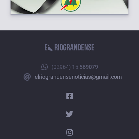
(02964) 15
569079
elriograndensenoticias@gmail.com