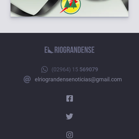
(02964) 15
569079
elriograndensenoticias@gmail.com