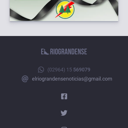
(02964) 15
569079
elriograndensenoticias@gmail.com