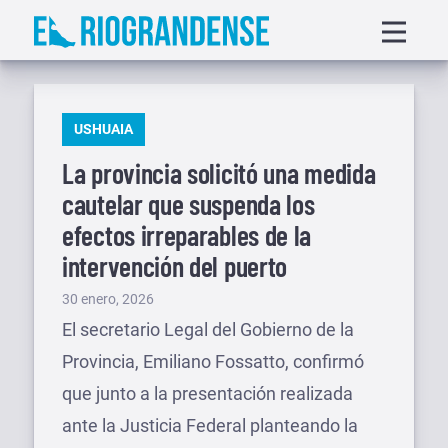
Saltar
Displa
al
menu
contenido
PUBLICADO
USHUAIA
EN
La provincia solicitó una medida
cautelar que suspenda los
efectos irreparables de la
intervención del puerto
Publicado
30 enero, 2026
el
El secretario Legal del Gobierno de la
Provincia, Emiliano Fossatto, confirmó
que junto a la presentación realizada
ante la Justicia Federal planteando la