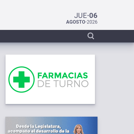
JUE
·
06
AGOSTO
·
2026
Display
search
bar