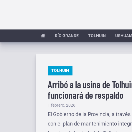
Saltar
al
contenido
RÍO GRANDE
TOLHUIN
USHUAI
PUBLICADO
TOLHUIN
EN
Arribó a la usina de Tolhu
funcionará de respaldo
Publicado
1 febrero, 2026
el
El Gobierno de la Provincia, a través
con el plan de mantenimiento integr