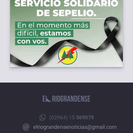
(02964) 15
569079
elriograndensenoticias@gmail.com