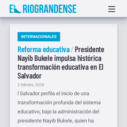
Saltar
Displa
al
menu
contenido
PUBLICADO
INTERNACIONALES
EN
Reforma educativa
Presidente
Nayib Bukele impulsa histórica
transformación educativa en El
Salvador
Publicado
2 febrero, 2026
el
l Salvador perfila el inicio de una
transformación profunda del sistema
educativo, bajo la administración del
presidente Nayib Bukele, quien ha