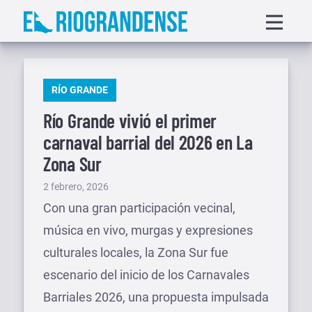
Saltar
Displa
al
menu
contenido
PUBLICADO
RÍO GRANDE
EN
Río Grande vivió el primer
carnaval barrial del 2026 en La
Zona Sur
Publicado
2 febrero, 2026
el
Con una gran participación vecinal,
música en vivo, murgas y expresiones
culturales locales, la Zona Sur fue
escenario del inicio de los Carnavales
Barriales 2026, una propuesta impulsada