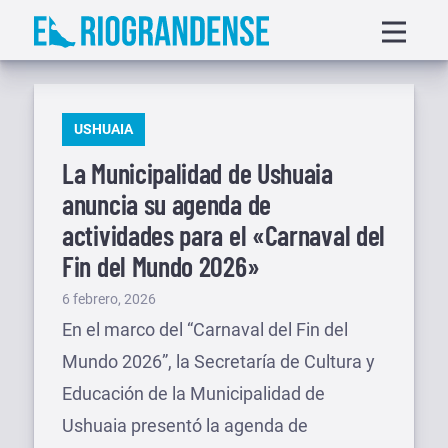
Saltar
Displa
al
menu
contenido
PUBLICADO
USHUAIA
EN
La Municipalidad de Ushuaia
anuncia su agenda de
actividades para el «Carnaval del
Fin del Mundo 2026»
Publicado
6 febrero, 2026
el
En el marco del “Carnaval del Fin del
Mundo 2026”, la Secretaría de Cultura y
Educación de la Municipalidad de
Ushuaia presentó la agenda de