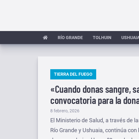
Saltar
al
contenido
RÍO GRANDE
TOLHUIN
USHUAI
PUBLICADO
TIERRA DEL FUEGO
EN
«Cuando donas sangre, sal
convocatoria para la don
Publicado
8 febrero, 2026
el
El Ministerio de Salud, a través de 
Río Grande y Ushuaia, continúa con