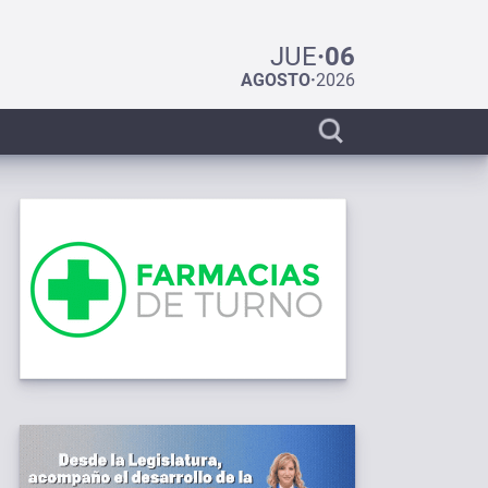
JUE
·
06
AGOSTO
·
2026
Display
search
bar