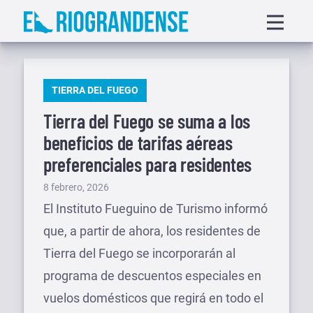
Saltar
Displa
al
menu
contenido
PUBLICADO
TIERRA DEL FUEGO
EN
Tierra del Fuego se suma a los
beneficios de tarifas aéreas
preferenciales para residentes
Publicado
8 febrero, 2026
el
El Instituto Fueguino de Turismo informó
que, a partir de ahora, los residentes de
Tierra del Fuego se incorporarán al
programa de descuentos especiales en
vuelos domésticos que regirá en todo el