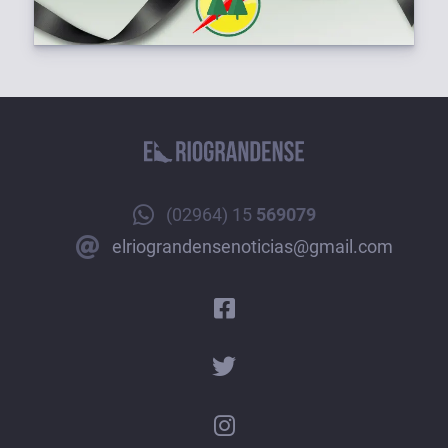
(02964) 15
569079
elriograndensenoticias@gmail.com