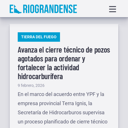
Saltar
Displa
al
menu
contenido
PUBLICADO
TIERRA DEL FUEGO
EN
Avanza el cierre técnico de pozos
agotados para ordenar y
fortalecer la actividad
hidrocarburífera
Publicado
9 febrero, 2026
el
En el marco del acuerdo entre YPF y la
empresa provincial Terra Ignis, la
Secretaría de Hidrocarburos supervisa
un proceso planificado de cierre técnico