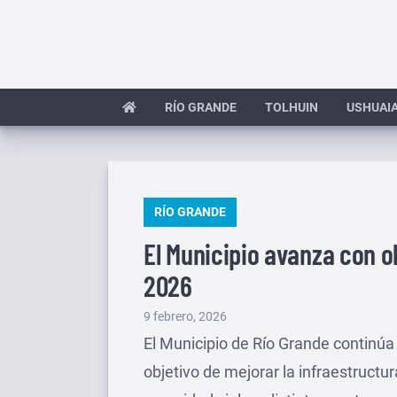
Saltar
al
contenido
RÍO GRANDE
TOLHUIN
USHUAI
PUBLICADO
RÍO GRANDE
EN
El Municipio avanza con o
2026
Publicado
9 febrero, 2026
el
El Municipio de Río Grande continúa
objetivo de mejorar la infraestructur