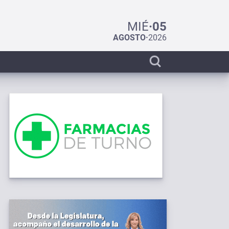
MIÉ
·
05
AGOSTO
·
2026
Display
search
bar