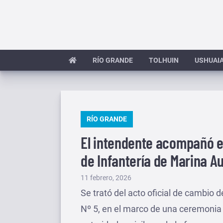
Saltar
al
contenido
RÍO GRANDE
TOLHUIN
USHUAI
PUBLICADO
RÍO GRANDE
EN
El intendente acompañó e
de Infantería de Marina A
Publicado
11 febrero, 2026
el
Se trató del acto oficial de cambio 
Nº 5, en el marco de una ceremonia 