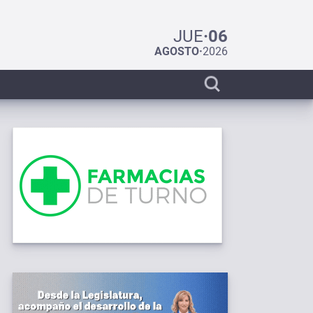
JUE
·
06
AGOSTO
·
2026
Display
search
bar