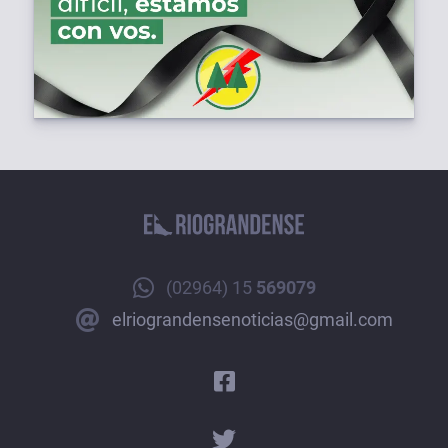
(02964) 15
569079
elriograndensenoticias@gmail.com