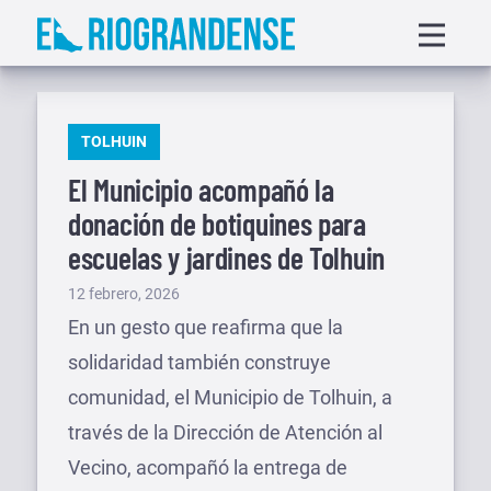
Saltar
Displa
al
menu
contenido
PUBLICADO
TOLHUIN
EN
El Municipio acompañó la
donación de botiquines para
escuelas y jardines de Tolhuin
Publicado
12 febrero, 2026
el
En un gesto que reafirma que la
solidaridad también construye
comunidad, el Municipio de Tolhuin, a
través de la Dirección de Atención al
Vecino, acompañó la entrega de