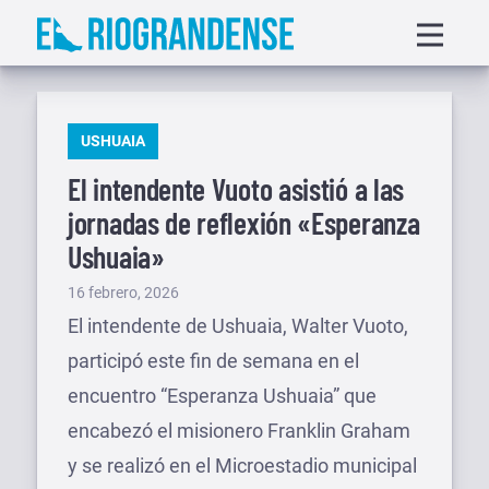
Saltar
Displa
al
menu
contenido
PUBLICADO
USHUAIA
EN
El intendente Vuoto asistió a las
jornadas de reflexión «Esperanza
Ushuaia»
Publicado
16 febrero, 2026
el
El intendente de Ushuaia, Walter Vuoto,
participó este fin de semana en el
encuentro “Esperanza Ushuaia” que
encabezó el misionero Franklin Graham
y se realizó en el Microestadio municipal