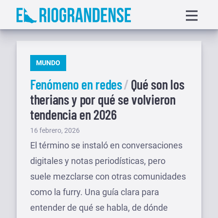
Saltar
Displa
al
menu
contenido
PUBLICADO
MUNDO
EN
Fenómeno en redes
Qué son los
therians y por qué se volvieron
tendencia en 2026
Publicado
16 febrero, 2026
el
El término se instaló en conversaciones
digitales y notas periodísticas, pero
suele mezclarse con otras comunidades
como la furry. Una guía clara para
entender de qué se habla, de dónde