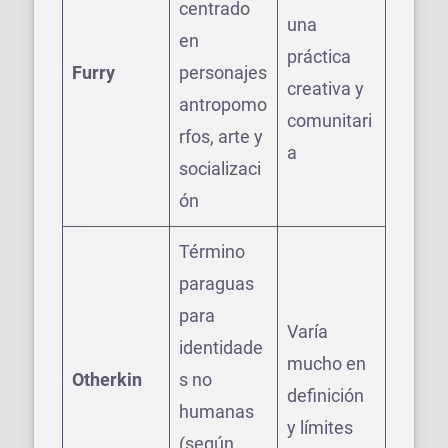
centrado
una
en
práctica
Furry
personajes
creativa y
antropomo
comunitari
rfos, arte y
a
socializaci
ón
Término
paraguas
para
Varía
identidade
mucho en
Otherkin
s no
definición
humanas
y límites
(según