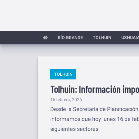
Saltar
al
contenido
RÍO GRANDE
TOLHUIN
USHUAI
PUBLICADO
TOLHUIN
EN
Tolhuin: Información imp
Publicado
16 febrero, 2026
el
Desde la Secretaría de Planificación
informamos que hoy lunes 16 de febr
siguientes sectores.