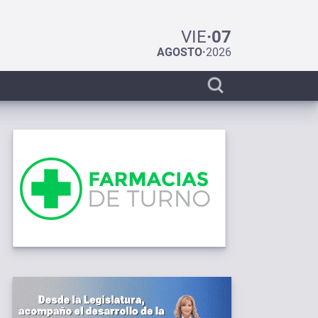
VIE
·
07
AGOSTO
·
2026
Display
search
bar