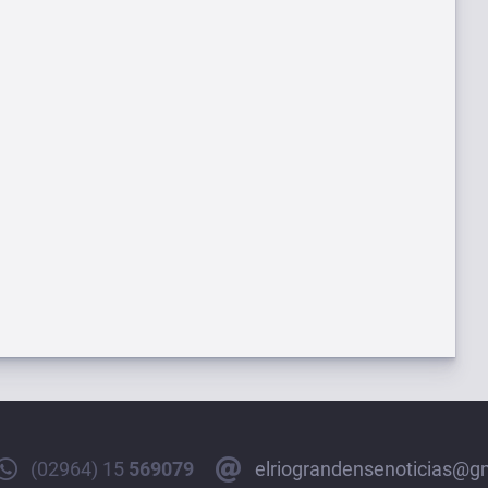
(02964) 15
569079
elriograndensenoticias@g