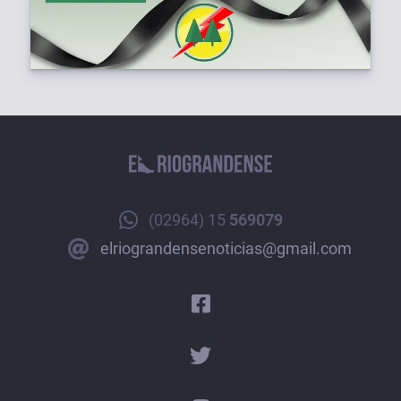
(02964) 15
569079
elriograndensenoticias@gmail.com