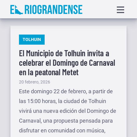
Saltar
Displa
al
menu
contenido
PUBLICADO
TOLHUIN
EN
El Municipio de Tolhuin invita a
celebrar el Domingo de Carnaval
en la peatonal Metet
Publicado
20 febrero, 2026
el
Este domingo 22 de febrero, a partir de
las 15:00 horas, la ciudad de Tolhuin
vivirá una nueva edición del Domingo de
Carnaval, una propuesta pensada para
disfrutar en comunidad con música,