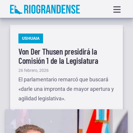
Saltar
Displa
al
menu
contenido
PUBLICADO
USHUAIA
EN
Von Der Thusen presidirá la
Comisión 1 de la Legislatura
Publicado
26 febrero, 2026
el
El parlamentario remarcó que buscará
«darle una impronta de mayor apertura y
agilidad legislativa».