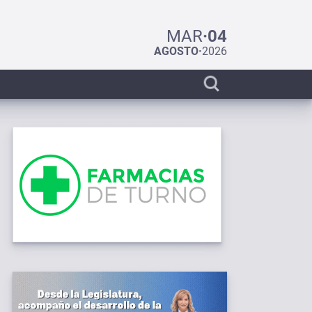
MAR
·
04
AGOSTO
·
2026
Display
search
bar