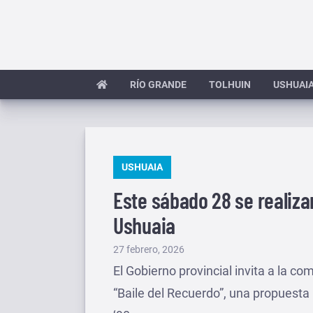
Saltar
al
contenido
RÍO GRANDE
TOLHUIN
USHUAI
PUBLICADO
USHUAIA
EN
Este sábado 28 se realiza
Ushuaia
Publicado
27 febrero, 2026
el
El Gobierno provincial invita a la c
“Baile del Recuerdo”, una propuesta p