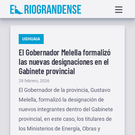
Saltar
Displa
al
menu
contenido
PUBLICADO
USHUAIA
EN
El Gobernador Melella formalizó
las nuevas designaciones en el
Gabinete provincial
Publicado
28 febrero, 2026
el
El Gobernador de la provincia, Gustavo
Melella, formalizó la designación de
nuevos integrantes dentro del Gabinete
provincial, en este caso, los titulares de
los Ministerios de Energía, Obras y