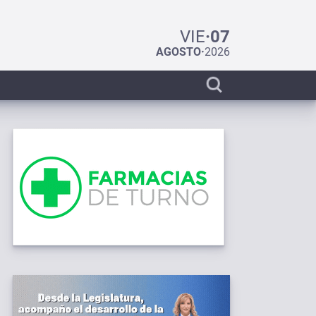
VIE
·
07
AGOSTO
·
2026
Display
search
bar