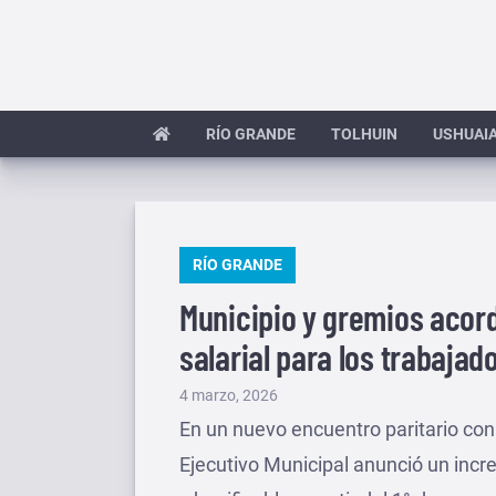
Saltar
al
contenido
RÍO GRANDE
TOLHUIN
USHUAI
PUBLICADO
RÍO GRANDE
EN
Municipio y gremios aco
salarial para los trabajad
Publicado
4 marzo, 2026
el
En un nuevo encuentro paritario co
Ejecutivo Municipal anunció un incr