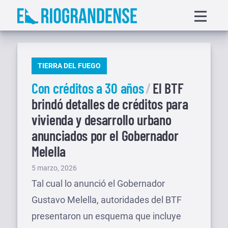
Saltar
Displa
al
menu
contenido
PUBLICADO
TIERRA DEL FUEGO
EN
Con créditos a 30 años
El BTF
brindó detalles de créditos para
vivienda y desarrollo urbano
anunciados por el Gobernador
Melella
Publicado
5 marzo, 2026
el
Tal cual lo anunció el Gobernador
Gustavo Melella, autoridades del BTF
presentaron un esquema que incluye