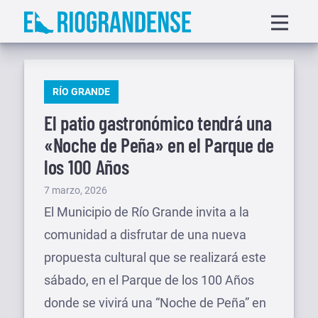
Saltar
Displa
al
menu
contenido
PUBLICADO
RÍO GRANDE
EN
El patio gastronómico tendrá una
«Noche de Peña» en el Parque de
los 100 Años
Publicado
7 marzo, 2026
el
El Municipio de Río Grande invita a la
comunidad a disfrutar de una nueva
propuesta cultural que se realizará este
sábado, en el Parque de los 100 Años
donde se vivirá una “Noche de Peña” en