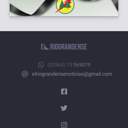
(02964) 15
569079
elriograndensenoticias@gmail.com