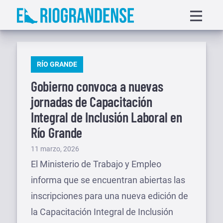
Saltar
Displa
al
menu
contenido
PUBLICADO
RÍO GRANDE
EN
Gobierno convoca a nuevas
jornadas de Capacitación
Integral de Inclusión Laboral en
Río Grande
Publicado
11 marzo, 2026
el
El Ministerio de Trabajo y Empleo
informa que se encuentran abiertas las
inscripciones para una nueva edición de
la Capacitación Integral de Inclusión