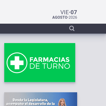
VIE
·
07
AGOSTO
·
2026
Display
search
bar