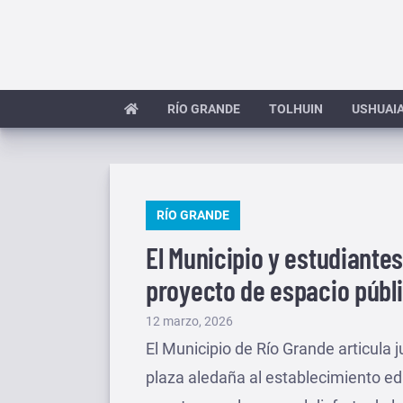
Saltar
al
contenido
RÍO GRANDE
TOLHUIN
USHUAI
PUBLICADO
RÍO GRANDE
EN
El Municipio y estudiantes
proyecto de espacio públ
Publicado
12 marzo, 2026
el
El Municipio de Río Grande articula 
plaza aledaña al establecimiento ed