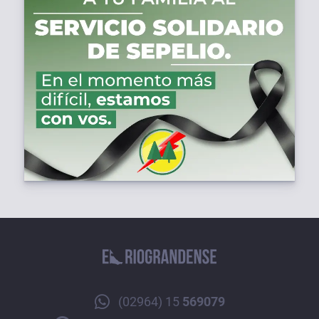
(02964) 15
569079