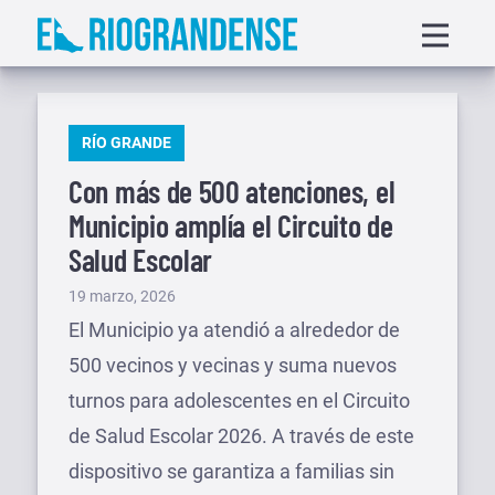
Saltar
Displa
al
menu
contenido
PUBLICADO
RÍO GRANDE
EN
Con más de 500 atenciones, el
Municipio amplía el Circuito de
Salud Escolar
Publicado
19 marzo, 2026
el
El Municipio ya atendió a alrededor de
500 vecinos y vecinas y suma nuevos
turnos para adolescentes en el Circuito
de Salud Escolar 2026. A través de este
dispositivo se garantiza a familias sin