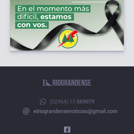
(02964) 15
569079
elriograndensenoticias@gmail.com