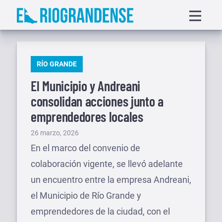
Saltar
Displa
al
menu
contenido
PUBLICADO
RÍO GRANDE
EN
El Municipio y Andreani
consolidan acciones junto a
emprendedores locales
Publicado
26 marzo, 2026
el
En el marco del convenio de
colaboración vigente, se llevó adelante
un encuentro entre la empresa Andreani,
el Municipio de Río Grande y
emprendedores de la ciudad, con el