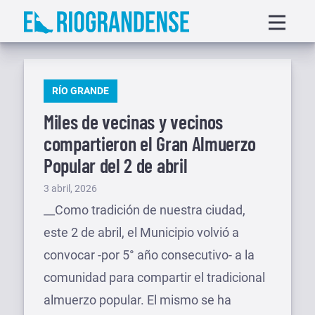
Saltar
Displa
al
menu
contenido
PUBLICADO
RÍO GRANDE
EN
Miles de vecinas y vecinos
compartieron el Gran Almuerzo
Popular del 2 de abril
Publicado
3 abril, 2026
el
__Como tradición de nuestra ciudad,
este 2 de abril, el Municipio volvió a
convocar -por 5° año consecutivo- a la
comunidad para compartir el tradicional
almuerzo popular. El mismo se ha