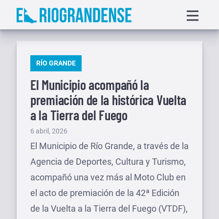
Saltar
Displa
al
menu
contenido
PUBLICADO
RÍO GRANDE
EN
El Municipio acompañó la
premiación de la histórica Vuelta
a la Tierra del Fuego
Publicado
6 abril, 2026
el
El Municipio de Río Grande, a través de la
Agencia de Deportes, Cultura y Turismo,
acompañó una vez más al Moto Club en
el acto de premiación de la 42ª Edición
de la Vuelta a la Tierra del Fuego (VTDF),