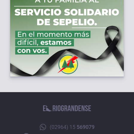
(02964) 15
569079