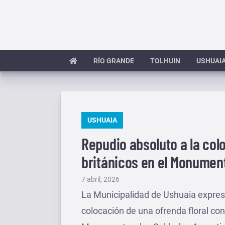
Saltar
al
contenido
RÍO GRANDE
TOLHUIN
USHUAI
PUBLICADO
USHUAIA
EN
Repudio absoluto a la co
británicos en el Monument
Publicado
7 abril, 2026
el
La Municipalidad de Ushuaia expres
colocación de una ofrenda floral con