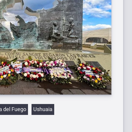
etas
ra del Fuego
Ushuaia