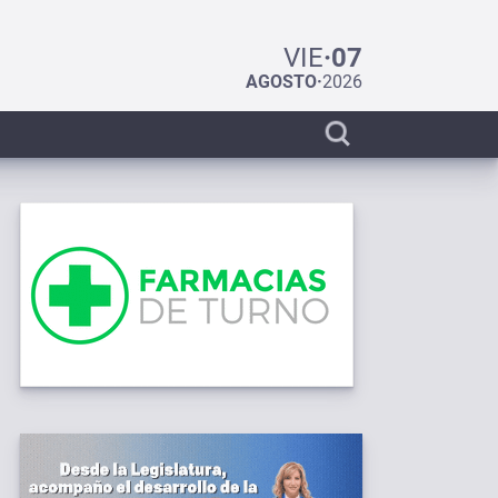
VIE
·
07
AGOSTO
·
2026
Display
search
bar