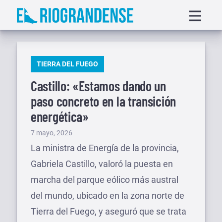
Saltar
Displa
al
menu
contenido
PUBLICADO
TIERRA DEL FUEGO
EN
Castillo: «Estamos dando un
paso concreto en la transición
energética»
Publicado
7 mayo, 2026
el
La ministra de Energía de la provincia,
Gabriela Castillo, valoró la puesta en
marcha del parque eólico más austral
del mundo, ubicado en la zona norte de
Tierra del Fuego, y aseguró que se trata