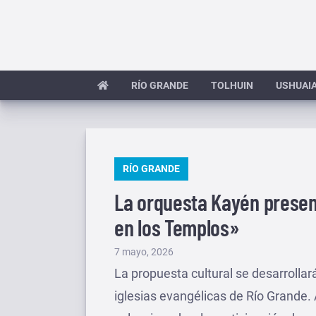
Saltar
al
contenido
RÍO GRANDE
TOLHUIN
USHUAI
PUBLICADO
RÍO GRANDE
EN
La orquesta Kayén presen
en los Templos»
Publicado
7 mayo, 2026
el
La propuesta cultural se desarrolla
iglesias evangélicas de Río Grande.