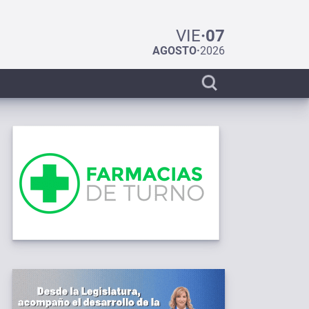
VIE
·
07
AGOSTO
·
2026
Display
search
bar