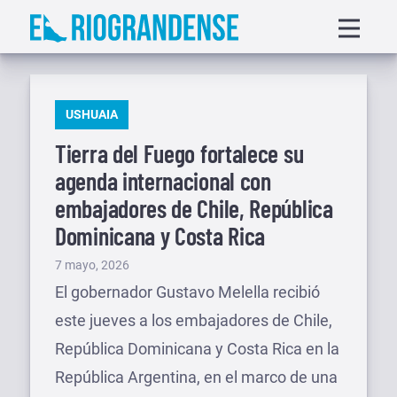
Saltar
Displa
al
menu
contenido
PUBLICADO
USHUAIA
EN
Tierra del Fuego fortalece su
agenda internacional con
embajadores de Chile, República
Dominicana y Costa Rica
Publicado
7 mayo, 2026
el
El gobernador Gustavo Melella recibió
este jueves a los embajadores de Chile,
República Dominicana y Costa Rica en la
República Argentina, en el marco de una