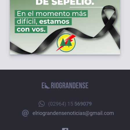
(02964) 15
569079
elriograndensenoticias@gmail.com