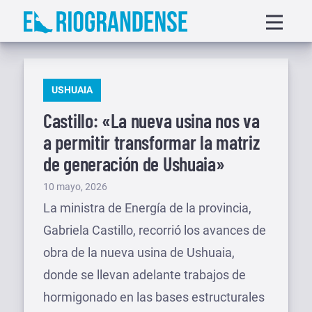
Saltar
Displa
al
menu
contenido
PUBLICADO
USHUAIA
EN
Castillo: «La nueva usina nos va
a permitir transformar la matriz
de generación de Ushuaia»
Publicado
10 mayo, 2026
el
La ministra de Energía de la provincia,
Gabriela Castillo, recorrió los avances de
obra de la nueva usina de Ushuaia,
donde se llevan adelante trabajos de
hormigonado en las bases estructurales