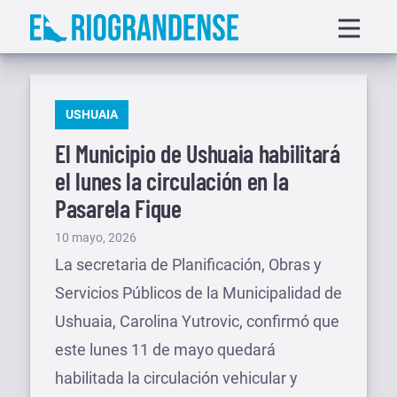
Saltar
Displa
al
menu
contenido
PUBLICADO
USHUAIA
EN
El Municipio de Ushuaia habilitará
el lunes la circulación en la
Pasarela Fique
Publicado
10 mayo, 2026
el
La secretaria de Planificación, Obras y
Servicios Públicos de la Municipalidad de
Ushuaia, Carolina Yutrovic, confirmó que
este lunes 11 de mayo quedará
habilitada la circulación vehicular y