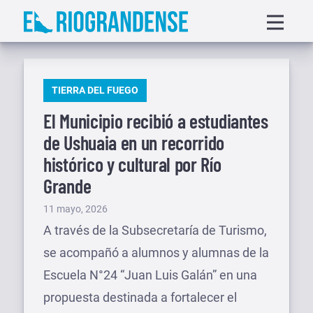
Saltar
Displa
al
menu
contenido
PUBLICADO
TIERRA DEL FUEGO
EN
El Municipio recibió a estudiantes
de Ushuaia en un recorrido
histórico y cultural por Río
Grande
Publicado
11 mayo, 2026
el
A través de la Subsecretaría de Turismo,
se acompañó a alumnos y alumnas de la
Escuela N°24 “Juan Luis Galán” en una
propuesta destinada a fortalecer el