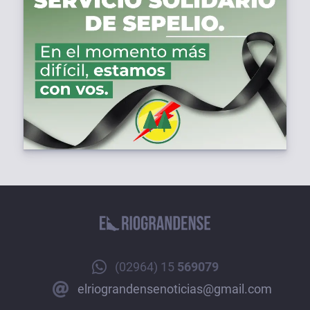
(02964) 15
569079
elriograndensenoticias@gmail.com