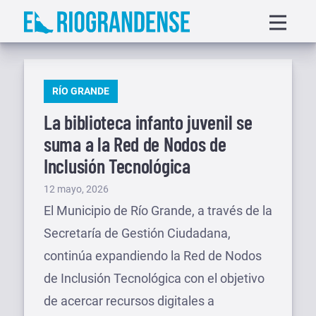
Saltar
Displa
al
menu
contenido
PUBLICADO
RÍO GRANDE
EN
La biblioteca infanto juvenil se
suma a la Red de Nodos de
Inclusión Tecnológica
Publicado
12 mayo, 2026
el
El Municipio de Río Grande, a través de la
Secretaría de Gestión Ciudadana,
continúa expandiendo la Red de Nodos
de Inclusión Tecnológica con el objetivo
de acercar recursos digitales a