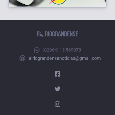
(02964) 15
569079
elriograndensenoticias@gmail.com