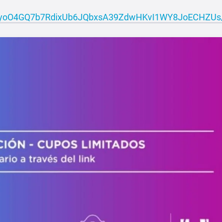
d/1yoO4GQ7b7RdixUb6JQbxsA39ZdwHKvI1WY8JoECHZUs/