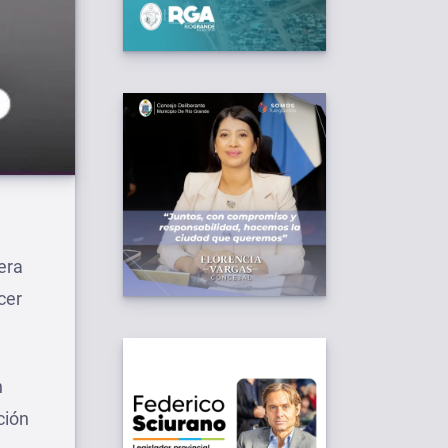
era
cer
n
ción