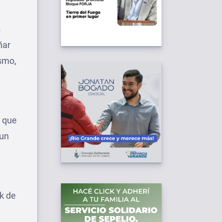
s
ñar
ismo,
s que
 un
nk de