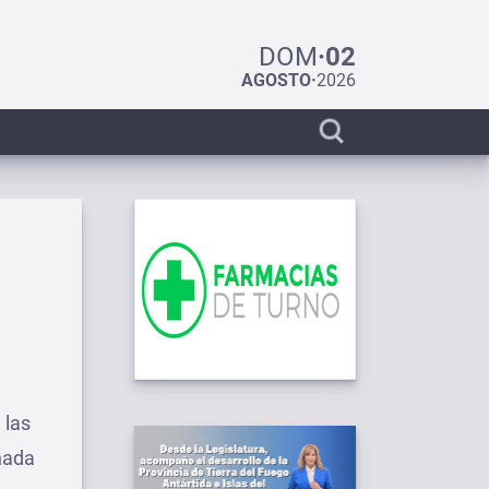
DOM
·
02
AGOSTO
·
2026
Display
search
bar
 las
nada