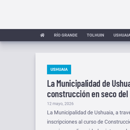
Saltar
al
contenido
RÍO GRANDE
TOLHUIN
USHUAI
PUBLICADO
USHUAIA
EN
La Municipalidad de Ushua
construcción en seco de
Publicado
12 mayo, 2026
el
La Municipalidad de Ushuaia, a travé
inscripciones al curso de Construcc