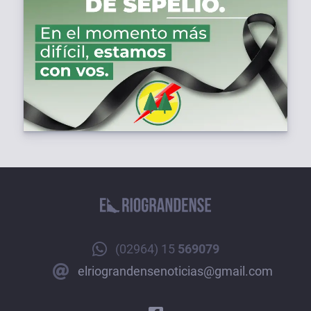
(02964) 15
569079
elriograndensenoticias@gmail.com