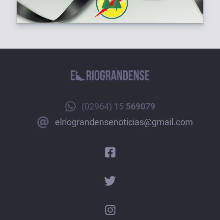
(02964) 15
569079
elriograndensenoticias@gmail.com