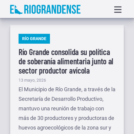
Saltar
Displa
al
menu
contenido
PUBLICADO
RÍO GRANDE
EN
Río Grande consolida su política
de soberanía alimentaria junto al
sector productor avícola
Publicado
13 mayo, 2026
el
El Municipio de Río Grande, a través de la
Secretaría de Desarrollo Productivo,
mantuvo una reunión de trabajo con
más de 30 productores y productoras de
huevos agroecológicos de la zona sur y