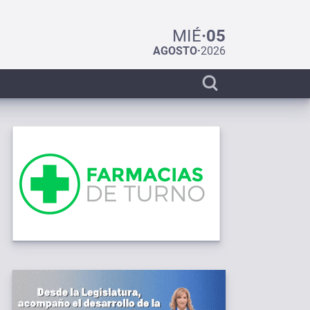
MIÉ
·
05
AGOSTO
·
2026
Display
search
bar