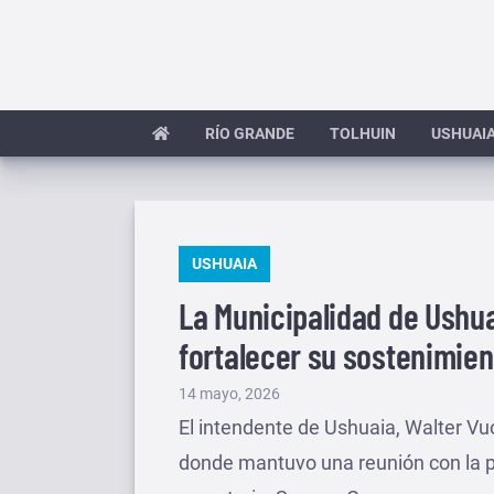
Saltar
al
contenido
RÍO GRANDE
TOLHUIN
USHUAI
PUBLICADO
USHUAIA
EN
La Municipalidad de Ush
fortalecer su sostenimien
Publicado
14 mayo, 2026
el
El intendente de Ushuaia, Walter Vu
donde mantuvo una reunión con la pre