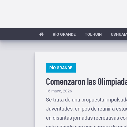
Saltar
al
contenido
RÍO GRANDE
TOLHUIN
USHUAI
PUBLICADO
RÍO GRANDE
EN
Comenzaron las Olimpiada
Publicado
16 mayo, 2026
el
Se trata de una propuesta impulsada 
Juventudes, en pos de reunir a estu
en distintas jornadas recreativas co
este sábado con una carrera de post