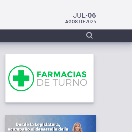
JUE
·
06
AGOSTO
·
2026
Display
search
bar