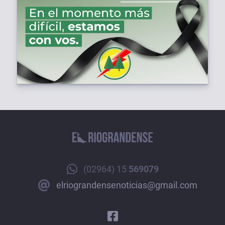
(02964) 15
569079
elriograndensenoticias@gmail.com