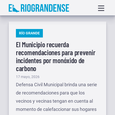
Saltar
Displa
al
menu
contenido
PUBLICADO
RÍO GRANDE
EN
El Municipio recuerda
recomendaciones para prevenir
incidentes por monóxido de
carbono
Publicado
17 mayo, 2026
el
Defensa Civil Municipal brinda una serie
de recomendaciones para que los
vecinos y vecinas tengan en cuenta al
momento de calefaccionar sus hogares