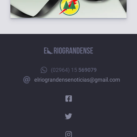
(02964) 15
569079
elriograndensenoticias@gmail.com