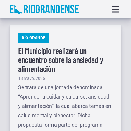
Saltar
Displa
al
menu
contenido
PUBLICADO
RÍO GRANDE
EN
El Municipio realizará un
encuentro sobre la ansiedad y
alimentación
Publicado
18 mayo, 2026
el
Se trata de una jornada denominada
“Aprender a cuidar y cuidarse: ansiedad
y alimentación”, la cual abarca temas en
salud mental y bienestar. Dicha
propuesta forma parte del programa