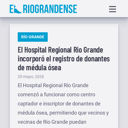
Saltar
Displa
al
menu
contenido
PUBLICADO
RÍO GRANDE
EN
El Hospital Regional Rio Grande
incorporó el registro de donantes
de médula ósea
Publicado
20 mayo, 2026
el
El Hospital Regional Río Grande
comenzó a funcionar como centro
captador e inscriptor de donantes de
médula ósea, permitiendo que vecinos y
vecinas de Rio Grande puedan